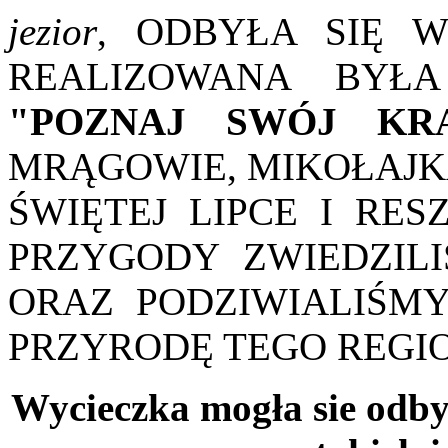
jezior
, ODBYŁA SIĘ W
REALIZOWANA BYŁ
"POZNAJ SWÓJ KR
MRĄGOWIE, MIKOŁAJKA
ŚWIĘTEJ LIPCE I RE
PRZYGODY ZWIEDZILI
ORAZ PODZIWIALIŚMY
PRZYRODĘ TEGO REGI
Wycieczka mogła sie odby