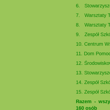
6. Stowarzysz
7. Warsztaty Te
8. Warsztaty T
9. Zespół Szkó
10. Centrum Wsp
11. Dom Pomoc
12. Środowis
13. Stowarzysz
14. Zespół Szk
15. Zespół Szk
Razem - wszys
160 osób