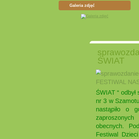
Galeria zdjęć
sprawozd
ŚWIAT
ŚWIAT “ odbył 
nr 3 w Szamotu
nastąpiło o 
zaproszonych 
obecnych. Po
Festiwal Dzie