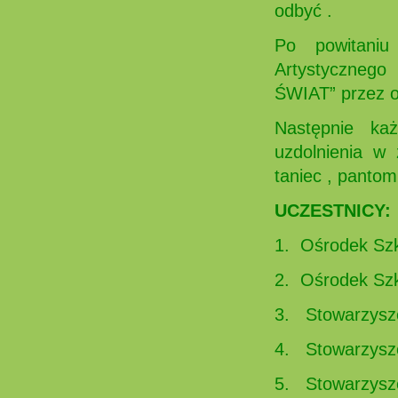
odbyć .
Po powitaniu
Artystycznego
ŚWIAT” przez o
Następnie każd
uzdolnienia w 
taniec , panto
UCZESTNICY:
1. Ośrodek Sz
2. Ośrodek Sz
3. Stowarzysze
4. Stowarzys
5. Stowarzysz