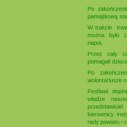
Po zakończen
pamiątkową st
W trakcie trwa
można było z 
napoi.
Przez cały cza
pomagali dziec
Po zakończen
wolontariusze o
Festiwal dopin
władze nasze
przedstawiciel
kierownicy ins
rady powiatu i 