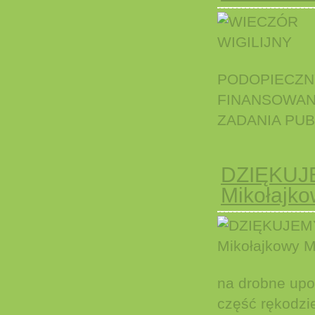
PODOPIECZN
FINANSOWAN
ZADANIA PUB
DZIĘKUJ
Mikołajko
na drobne upom
część rękodzi