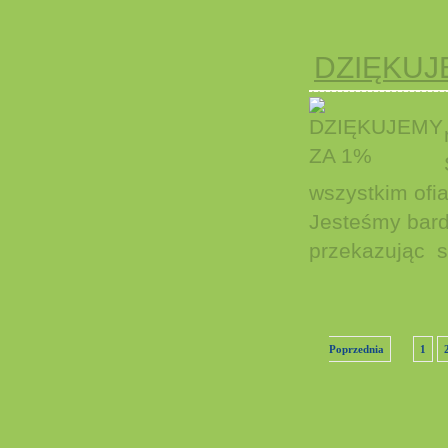
DZIĘKUJ
wszystkim of
Jesteśmy bard
przekazując s
Poprzednia
1