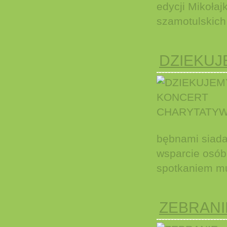
edycji Mikoła
szamotulskich 
DZIEKUJ
bębnami siada 
wsparcie osób
spotkaniem mu
ZEBRAN