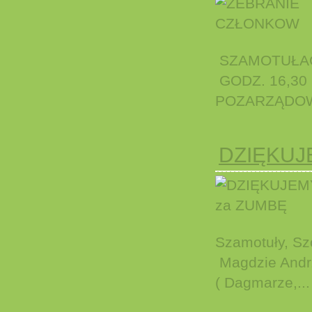
SZAMOTUŁAC
GODZ. 16,30
POZARZĄDOWY
DZIĘKUJ
Szamotuły, Szo
Magdzie Andrz
( Dagmarze,...