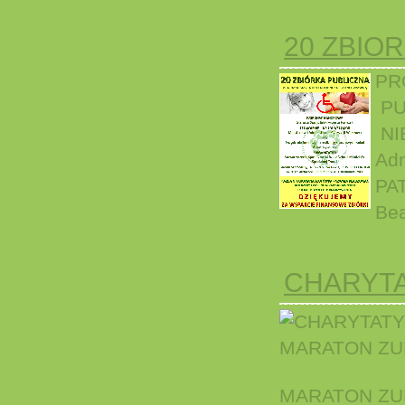
20 ZBIO
PR
PU
NI
Adm
PA
Bea
CHARYT
MARATON ZU