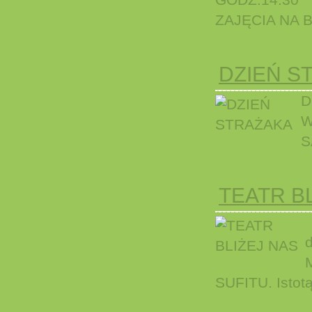
GODZ.14:30
ZAJĘCIA NA
DZIEŃ S
D
W
S
TEATR B
d
SUFITU. Istotą