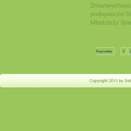
Zmartwychwsta
podopieczni S
Młodzieży Sp
Poprzednia
1